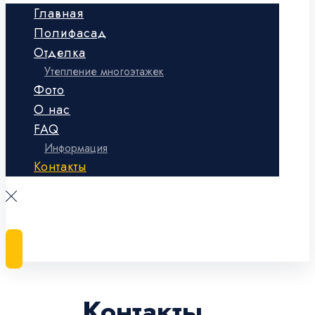
Главная
Полифасад
Отделка
Утепление многоэтажек
Фото
О нас
FAQ
Информация
Контакты
«Альфа Пласт Полифасад» ©
Контакты