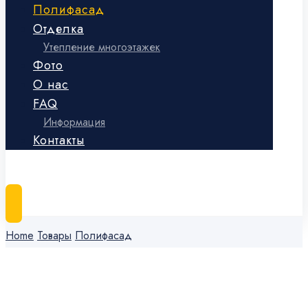
Полифасад
Отделка
Утепление многоэтажек
Фото
О нас
FAQ
Информация
Контакты
«Альфа Пласт Полифасад» ©
Home
Товары
Полифасад