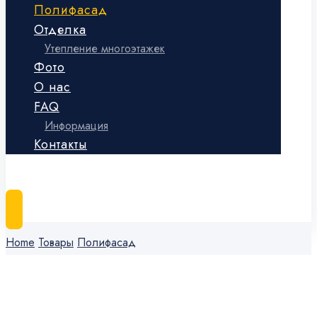
Полифасад
Отделка
Утепление многоэтажек
Фото
О нас
FAQ
Информация
Контакты
«Альфа Пласт Полифасад» ©
Home
Товары
Полифасад